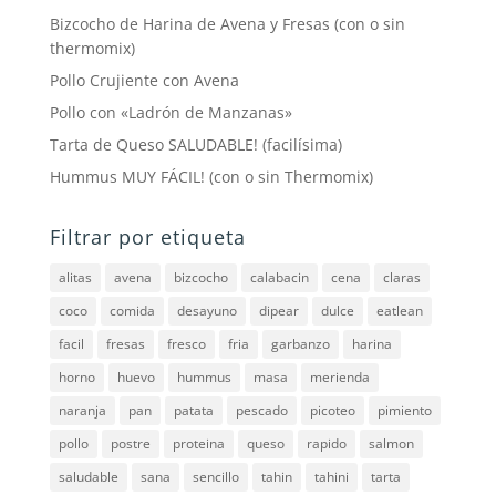
Bizcocho de Harina de Avena y Fresas (con o sin
thermomix)
Pollo Crujiente con Avena
Pollo con «Ladrón de Manzanas»
Tarta de Queso SALUDABLE! (facilísima)
Hummus MUY FÁCIL! (con o sin Thermomix)
Filtrar por etiqueta
alitas
avena
bizcocho
calabacin
cena
claras
coco
comida
desayuno
dipear
dulce
eatlean
facil
fresas
fresco
fria
garbanzo
harina
horno
huevo
hummus
masa
merienda
naranja
pan
patata
pescado
picoteo
pimiento
pollo
postre
proteina
queso
rapido
salmon
saludable
sana
sencillo
tahin
tahini
tarta