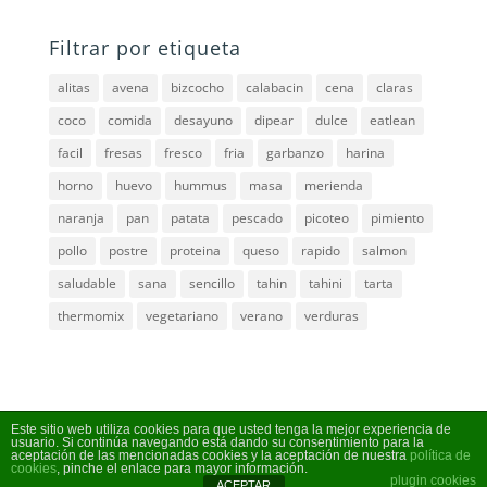
Filtrar por etiqueta
alitas
avena
bizcocho
calabacin
cena
claras
coco
comida
desayuno
dipear
dulce
eatlean
facil
fresas
fresco
fria
garbanzo
harina
horno
huevo
hummus
masa
merienda
naranja
pan
patata
pescado
picoteo
pimiento
pollo
postre
proteina
queso
rapido
salmon
saludable
sana
sencillo
tahin
tahini
tarta
thermomix
vegetariano
verano
verduras
Contacto
Este sitio web utiliza cookies para que usted tenga la mejor experiencia de
usuario. Si continúa navegando está dando su consentimiento para la
Política de privacidad y Cookies
aceptación de las mencionadas cookies y la aceptación de nuestra
política de
cookies
, pinche el enlace para mayor información.
plugin cookies
ACEPTAR